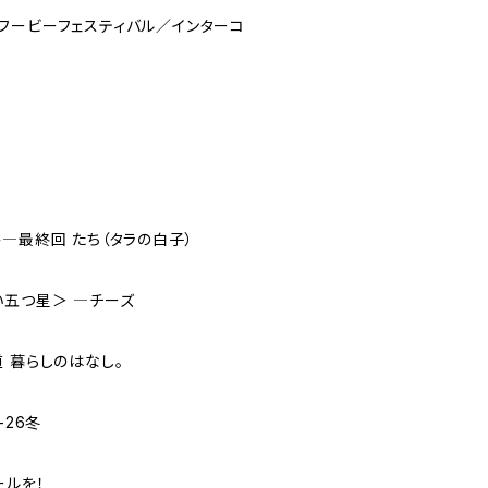
フービーフェスティバル／インターコ
―最終回 たち（タラの白子）
い五つ星＞ ―チーズ
 暮らしのはなし。
-26冬
ールを！